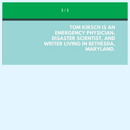
#FrontlineHeros
1 / 1