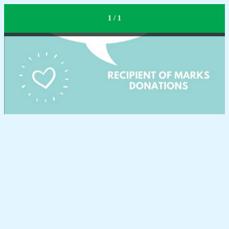
#FrontlineHeros
1 / 1