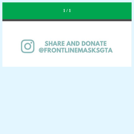
#FrontlineHeros
1 / 1